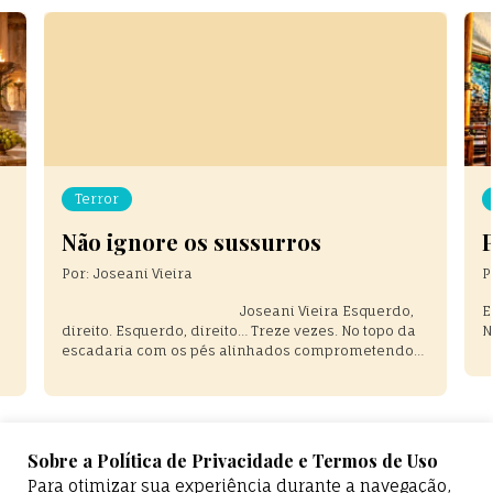
Crônicas
Paronomásia
Por:
Graziela Giusti Pachane
,
Em tempos de crise, Nossa Senhora Desatadora de
a
Nós, Rogai por nós. .
o
 e
Sobre a Política de Privacidade e Termos de Uso
Para otimizar sua experiência durante a navegação,