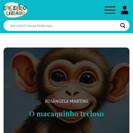
ROSÂNGELA MARTINS
O macaquinho treloso