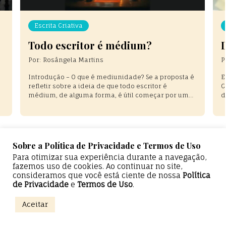
Escrita Criativa
Todo escritor é médium?
D
Por:
Rosângela Martins
P
Introdução – O que é mediunidade? Se a proposta é
E
refletir sobre a ideia de que todo escritor é
C
médium, de alguma forma, é útil começar por uma
d
definição — ou, ao menos, por uma aproximação
f
conceitual. Afinal, há textos que parecem surgir de
u
um lugar difícil de nomear, como se
e
ultrapassassem a experiência comum […]
E
Sobre a Política de Privacidade e Termos de Uso
Para otimizar sua experiência durante a navegação,
fazemos uso de cookies. Ao continuar no site,
consideramos que você está ciente de nossa
Política
de Privacidade
e
Termos de Uso
.
0%
Aceitar
Epicentro Literário — Todos os direitos reservados