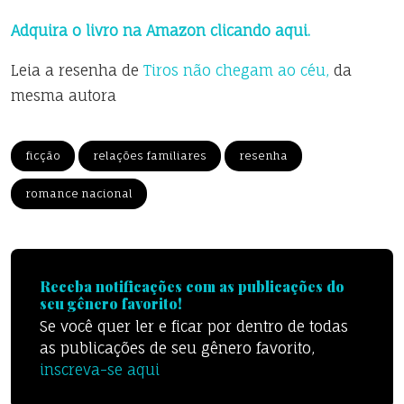
Adquira o livro na Amazon clicando aqui.
Leia a resenha de
Tiros não chegam ao céu,
da
mesma autora
ficção
relações familiares
resenha
romance nacional
Receba notificações com as publicações do
seu gênero favorito!
Se você quer ler e ficar por dentro de todas
as publicações de seu gênero favorito,
inscreva-se aqui