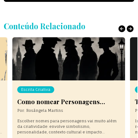
Conteúdo Relacionado
Escrita Criativa
Como nomear Personagens
Inesquecíveis
Por:
Rosângela Martins
P
Escolher nomes para personagens vai muito além
I
da criatividade: envolve simbolismo,
r
s,
personalidade, contexto cultural e impacto
m
emocional. Neste artigo, você descobrirá técnicas
d