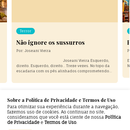
Crônicas
Paronomásia
Por:
Graziela Giusti Pachane
P
Em tempos de crise, Nossa Senhora Desatadora de
O
Nós, Rogai por nós. .
c
ú
e
s
Sobre a Política de Privacidade e Termos de Uso
Para otimizar sua experiência durante a navegação,
fazemos uso de cookies. Ao continuar no site,
consideramos que você está ciente de nossa
Política
de Privacidade
e
Termos de Uso
.