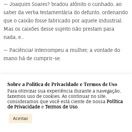
— Joaquim Soares? bradou atônito o cunhado, ao
saber da verba testamentária do defunto, ordenando
que o caixão fosse fabricado por aquele industrial.
Mas os caixões desse sujeito não prestam para
nada, e…
— Paciência! interrompeu a mulher; a vontade do
mano há de cumprir-se.
Sobre a Política de Privacidade e Termos de Uso
Quer ler romances de Machado de Assis?
Compre
Para otimizar sua experiência durante a navegação,
aqui.
fazemos uso de cookies. Ao continuar no site,
consideramos que você está ciente de nossa
Política
de Privacidade
e
Termos de Uso
.
0%
Aceitar
Receba notificações com as publicações do