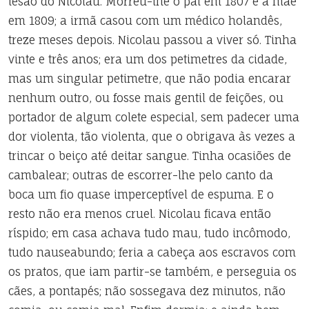
lesão do Nicolau. Morreu-lhe o pai em 1807 e a mãe
em 1809; a irmã casou com um médico holandês,
treze meses depois. Nicolau passou a viver só. Tinha
vinte e três anos; era um dos petimetres da cidade,
mas um singular petimetre, que não podia encarar
nenhum outro, ou fosse mais gentil de feições, ou
portador de algum colete especial, sem padecer uma
dor violenta, tão violenta, que o obrigava às vezes a
trincar o beiço até deitar sangue. Tinha ocasiões de
cambalear; outras de escorrer-lhe pelo canto da
boca um fio quase imperceptível de espuma. E o
resto não era menos cruel. Nicolau ficava então
ríspido; em casa achava tudo mau, tudo incômodo,
tudo nauseabundo; feria a cabeça aos escravos com
os pratos, que iam partir-se também, e perseguia os
cães, a pontapés; não sossegava dez minutos, não