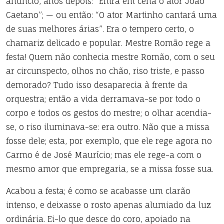
anúncio, anos depois: “Entra em cena o ator João
Caetano”; — ou então: “O ator Martinho cantará uma
de suas melhores árias”. Era o tempero certo, o
chamariz delicado e popular. Mestre Romão rege a
festa! Quem não conhecia mestre Romão, com o seu
ar circunspecto, olhos no chão, riso triste, e passo
demorado? Tudo isso desaparecia à frente da
orquestra; então a vida derramava-se por todo o
corpo e todos os gestos do mestre; o olhar acendia-
se, o riso iluminava-se: era outro. Não que a missa
fosse dele; esta, por exemplo, que ele rege agora no
Carmo é de José Maurício; mas ele rege-a com o
mesmo amor que empregaria, se a missa fosse sua.
Acabou a festa; é como se acabasse um clarão
intenso, e deixasse o rosto apenas alumiado da luz
ordinária. Ei-lo que desce do coro, apoiado na