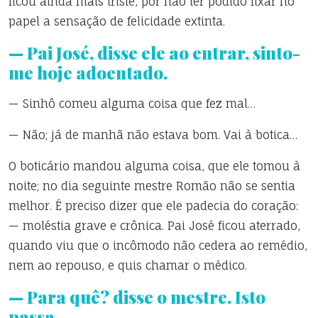
ficou ainda mais triste, por não ter podido fixar no
papel a sensação de felicidade extinta.
— Pai José, disse ele ao entrar, sinto-
me hoje adoentado.
— Sinhô comeu alguma coisa que fez mal…
— Não; já de manhã não estava bom. Vai à botica…
O boticário mandou alguma coisa, que ele tomou à
noite; no dia seguinte mestre Romão não se sentia
melhor. É preciso dizer que ele padecia do coração:
— moléstia grave e crônica. Pai José ficou aterrado,
quando viu que o incômodo não cedera ao remédio,
nem ao repouso, e quis chamar o médico.
— Para quê? disse o mestre. Isto
passa.