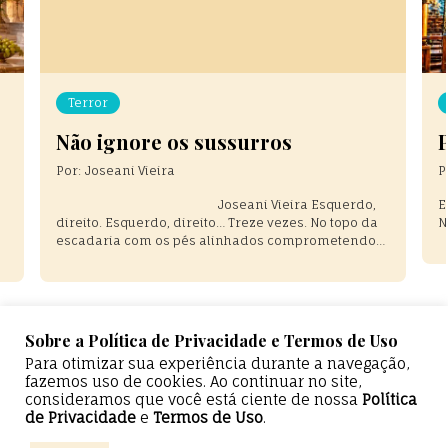
Crônicas
Paronomásia
Por:
Graziela Giusti Pachane
P
Em tempos de crise, Nossa Senhora Desatadora de
O
Nós, Rogai por nós. .
c
ú
e
s
Sobre a Política de Privacidade e Termos de Uso
Para otimizar sua experiência durante a navegação,
fazemos uso de cookies. Ao continuar no site,
consideramos que você está ciente de nossa
Política
de Privacidade
e
Termos de Uso
.