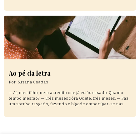
Ao pé da letra
Por:
Susana Geadas
— Ai, meu filho, nem acredito que já estás casado. Quanto
tempo mesmo? — Três meses xôra Odete, três meses. — Faz
um sorriso rasgado, fazendo o bigode empertigar-se nas
pontas. — Mas sabes, quando te disse que devias casar para
teres companhia e ajuda na lida da casa, estava a falar de
uma moça […]