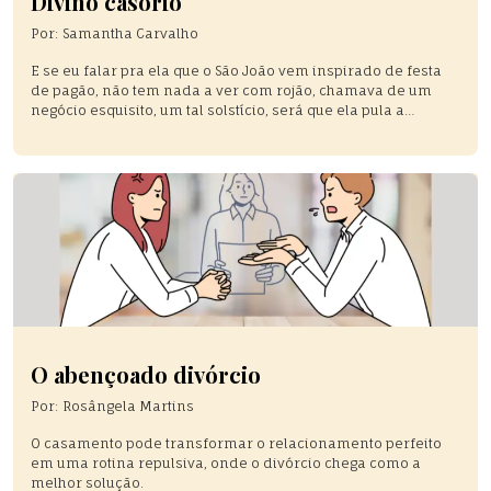
Divino casório
Por:
Samantha Carvalho
E se eu falar pra ela que o São João vem inspirado de festa
de pagão, não tem nada a ver com rojão, chamava de um
negócio esquisito, um tal solstício, será que ela pula a
fogueira comigo? Talvez assuste, moça bonita, jovem, vai dia
de domingo lá na católica, aquela grandona, bem no meio
[…]
O abençoado divórcio
Por:
Rosângela Martins
O casamento pode transformar o relacionamento perfeito
em uma rotina repulsiva, onde o divórcio chega como a
melhor solução.