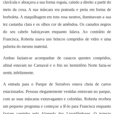
clavícula e abraçava a sua forma esguia, caindo a direito a partir do
meio da coxa. A sua máscara era prateada e preta em forma de
borboleta. A maquilhagem em tons rosa neutros, iluminavam a sua
tez castanha clara e os olhos cor de amêndoa. Os canudos negros
do seu cabelo baloiçavam enquanto falava. Ao contrário de
Francisca, Roberta usava uns brincos compridos de vidro e uma
pulseira do mesmo material.
Ambas faziam-se acompanhar de casacos quentes compridos,
afinal estavam no Carnaval e o frio no hemisfério Norte fazia-se
sentir, infelizmente.
A entrada para o Parque de Serralves estava cheia de carros
estacionados. Pessoas elegantemente vestidas entravam no parque,
com as suas máscaras extravagantes e coloridas. Roberta recebeu
um pequeno programa e começou a lê-lo para Francisca enquanto
faziam caminho pela Alameda dos Liquidâmbares. O trajecto