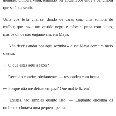
abafado. Olhou à volta, tentando ver alguém por entre a penumbra
que se fazia sentir.
Uma voz fê-la virar-se, dando de caras com uma sombra de
mulher, que trazia um vestido negro e máscara preta com penas,
mas os olhos não enganavam, era Maya.
—
Não devias andar por aqui sozinha – disse Maya com um meio
sorriso.
—
O que estás aqui a fazer?
—
Recebi o convite, obviamente. — respondeu com ironia.
—
Porque não me deixas em paz? Que mal te fiz eu?
—
Existes, tão simples quanto isso. — Enquanto encolhia os
ombros e chutava uma pequena pedra.