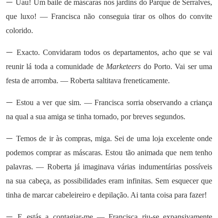
—
Uau! Um baile de máscaras nos jardins do Parque de Serralves,
que luxo! — Francisca não conseguia tirar os olhos do convite
colorido.
—
Exacto. Convidaram todos os departamentos, acho que se vai
reunir lá toda a comunidade de
Marketeers
do Porto. Vai ser uma
festa de arromba. — Roberta saltitava freneticamente.
—
Estou a ver que sim. — Francisca sorria observando a criança
na qual a sua amiga se tinha tornado, por breves segundos.
—
Temos de ir às compras, miga. Sei de uma loja excelente onde
podemos comprar as máscaras. Estou tão animada que nem tenho
palavras. — Roberta já imaginava várias indumentárias possíveis
na sua cabeça, as possibilidades eram infinitas. Sem esquecer que
tinha de marcar cabeleireiro e depilação. Ai tanta coisa para fazer!
—
E estás a contagiar-me — Francisca riu-se expansivamente