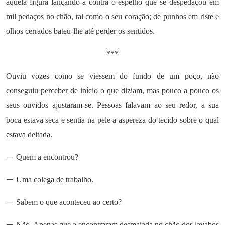
áquela figura lançando-a contra o espelho que se despedaçou em
mil pedaços no chão, tal como o seu coração; de punhos em riste e
olhos cerrados bateu-lhe até perder os sentidos.
***
Ouviu vozes como se viessem do fundo de um poço, não
conseguiu perceber de início o que diziam, mas pouco a pouco os
seus ouvidos ajustaram-se. Pessoas falavam ao seu redor, a sua
boca estava seca e sentia na pele a aspereza do tecido sobre o qual
estava deitada.
—
Quem a encontrou?
—
Uma colega de trabalho.
—
Sabem o que aconteceu ao certo?
—
Não. Apenas que a encontraram desmaiada no chão dos lavabos