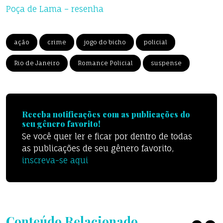
Poça de Lama – resenha
ação
crime
jogo do bicho
policial
Rio de Janeiro
Romance Policial
suspense
Receba notificações com as publicações do
seu gênero favorito!
Se você quer ler e ficar por dentro de todas
as publicações de seu gênero favorito,
inscreva-se aqui
Conteúdo Relacionado