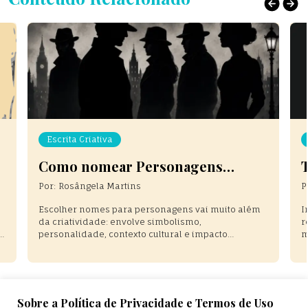
Escrita Criativa
Como nomear Personagens
Inesquecíveis
Por:
Rosângela Martins
P
Escolher nomes para personagens vai muito além
I
da criatividade: envolve simbolismo,
r
s,
personalidade, contexto cultural e impacto
m
emocional. Neste artigo, você descobrirá técnicas
d
usadas por grandes escritores para criar nomes
c
marcantes, autênticos e inesquecíveis para suas
u
histórias.
u
Sobre a Política de Privacidade e Termos de Uso