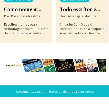
Como nomear
Todo escritor é
Personagens
médium?
Por:
Rosângela Martins
Por:
Rosângela Martins
Inesquecíveis
Escolher nomes para
Introdução – O que é
personagens vai muito além
mediunidade? Se a proposta
da criatividade: envolve
é refletir sobre a ideia de
simbolismo, personalidade,
que todo escritor é médium,
contexto cultural e impacto
de alguma forma, é útil
emocional. Neste artigo,
começar por uma definição
você descobrirá técnicas
— ou, ao menos, por uma
usadas por grandes
aproximação conceitual.
escritores para criar nomes
Afinal, há textos que
marcantes, autênticos e
parecem surgir de um lugar
inesquecíveis para suas
difícil de nomear, como se
histórias.
ultrapassassem a
experiência comum […]
Epicentro Literário — Todos os direitos reservados