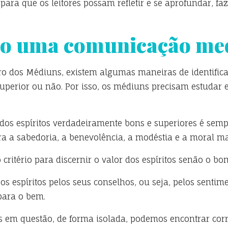
 para que os leitores possam refletir e se aprofundar, fa
ndo uma comunicação me
vro dos Médiuns, existem algumas maneiras de identifi
superior ou não. Por isso, os médiuns precisam estudar
os espíritos verdadeiramente bons e superiores é sempr
ira a sabedoria, a benevolência, a modéstia e a moral ma
critério para discernir o valor dos espíritos senão o bo
 espíritos pelos seus conselhos, ou seja, pelos sentim
para o bem.
as em questão, de forma isolada, podemos encontrar co