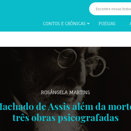
CONTOS E CRÔNICAS
POESIAS
ROSÂNGELA MARTINS
achado de Assis além da mort
três obras psicografadas