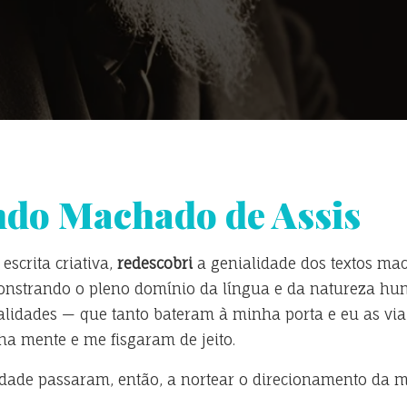
ndo Machado de Assis
scrita criativa,
redescobri
a genialidade dos textos mac
monstrando o pleno domínio da língua e da natureza hu
qualidades — que tanto bateram à minha porta e eu as v
a mente e me fisgaram de jeito.
idade passaram, então, a nortear o direcionamento da 