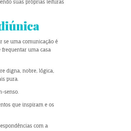
zendo suas próprias leituras
diúnica
car se uma comunicação é
 e frequentar uma casa
e digna, nobre, lógica,
is pura.
m-senso.
entos que inspiram e os
rrespondências com a