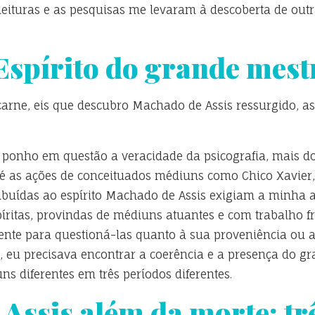
leituras e as pesquisas me levaram à descoberta de outr
Espírito do grande mest
arne, eis que descubro Machado de Assis ressurgido, as
o ponho em questão a veracidade da psicografia, mais 
té as ações de conceituados médiuns como Chico Xavier,
atribuídas ao espírito Machado de Assis exigiam a minha
píritas, provindas de médiuns atuantes e com trabalho f
iente para questioná-las quanto à sua proveniência ou
, eu precisava encontrar a coerência e a presença do gra
ns diferentes em três períodos diferentes.
Assis além da morte: tr