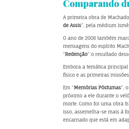
Comparando dua
A primeira obra de Machado 
de Assis
”, pela médium Ismê
O ano de 2008 também marco
mensagens do espírito Mach
“
Redenção
” o resultado des
Embora a temática principal
físico e as primeiras missõe
Em “
Memórias Póstumas
”, 
próximo a ele durante o veló
morte. Como foi uma obra tr
isso, assemelha-se mais à f
encarnado que está em adap