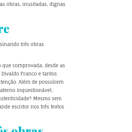
as obras, inusitadas, dignas
re
sinando três obras
do que comprovada, desde as
 Divaldo Franco e tantos
 atenção. Além de possuírem
raterno inquestionável,
 autenticidade? Mesmo sem
nde escritor nos três textos
ês obras