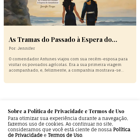
As Tramas do Passado à Espera do
Amanhecer Parte 1
Por:
Jennifer
O comendador Antunes viajou com sua recém-esposa para
visitar os povoados agrícolas. Era a sua primeira viagem
acompanhado, e, felizmente, a companhia mostrava-se
agradável. Ela mantinha-se em silêncio nos momentos
adequados, e sua doce fragrância, associada ao sorriso
delicado, tornava o ambiente mais leve, sendo o ponto alto
da viagem. No dia seguinte, havia dois […]
Sobre a Política de Privacidade e Termos de Uso
Para otimizar sua experiência durante a navegação,
fazemos uso de cookies. Ao continuar no site,
consideramos que você está ciente de nossa
Política
de Privacidade
e
Termos de Uso
.