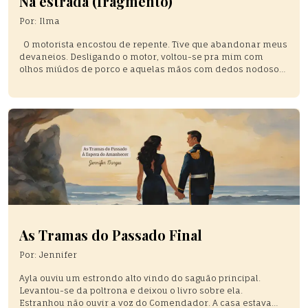
Na estrada (fragmento)
Por:
Ilma
O motorista encostou de repente. Tive que abandonar meus
devaneios. Desligando o motor, voltou-se pra mim com
olhos miúdos de porco e aquelas mãos com dedos nodosos,
grossos e curtos. Não soube se o que ele soltou era um arroto
ou um riso. E veio se aproximando, cada vez mais perto.
Abracei a minha […]
As Tramas do Passado Final
Por:
Jennifer
Ayla ouviu um estrondo alto vindo do saguão principal.
Levantou-se da poltrona e deixou o livro sobre ela.
Estranhou não ouvir a voz do Comendador. A casa estava