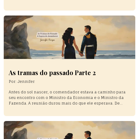
silenciosa. Deu passos cautelosos até a entrada. A porta
estava aberta, mas não havia ninguém. — Comendador, é o
senhor? — Ela olhou ao redor enquanto […]
As tramas do passado Parte 2
Por:
Jennifer
Antes do sol nascer, o comendador estava a caminho para
seu encontro com o Ministro da Economia e o Ministro da
Fazenda. A reunião durou mais do que ele esperava. De
repente, pensou em como Ayla estaria se sentindo naquela
manhã. Sua mente vagou até a sala de leitura, onde ela
costumava ficar. Observava à […]