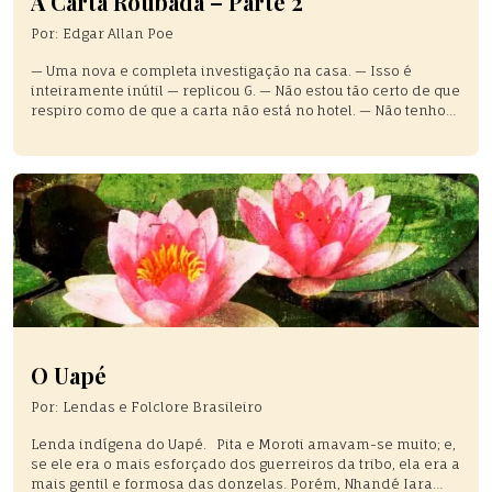
A Carta Roubada – Parte 2
Por:
Edgar Allan Poe
— Uma nova e completa investigação na casa. — Isso é
inteiramente inútil — replicou G. — Não estou tão certo de que
respiro como de que a carta não está no hotel. — Não tenho
melhor conselho para dar-lhe — disse Dupin. — O senhor,
naturalmente, possui uma descrição precisa da carta, não é
[…]
O Uapé
Por:
Lendas e Folclore Brasileiro
Lenda indígena do Uapé. Pita e Moroti amavam-se muito; e,
se ele era o mais esforçado dos guerreiros da tribo, ela era a
mais gentil e formosa das donzelas. Porém, Nhandé Iara