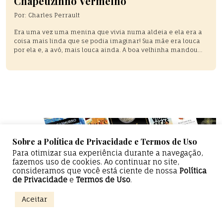
Chapeuzinho Vermelho
Por:
Charles Perrault
Era uma vez uma menina que vivia numa aldeia e ela era a
coisa mais linda que se podia imaginar! Sua mãe era louca
por ela e, a avó, mais louca ainda. A boa velhinha mandou
fazer para ela um chapeuzinho vermelho. Esse chapéu
assentou-lhe tão bem que a menina passou a ser chamada
por […]
Sobre a Política de Privacidade e Termos de Uso
Para otimizar sua experiência durante a navegação,
fazemos uso de cookies. Ao continuar no site,
consideramos que você está ciente de nossa
Política
de Privacidade
e
Termos de Uso
.
Epicentro Literário — Todos os direitos reservados
Aceitar