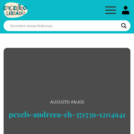
AUGUSTO ANJOS
pexels-andreea-ch-371539-1204941