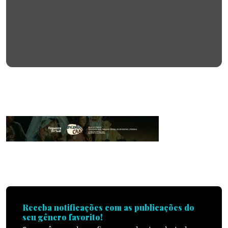
Receba notificações com as publicações do
seu gênero favorito!