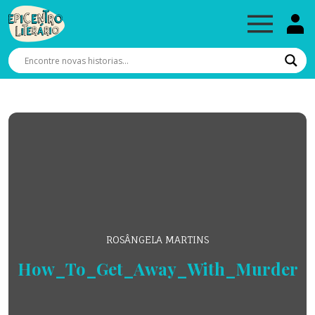
ROSÂNGELA MARTINS
How_To_Get_Away_With_Murder