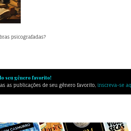
bras psicografadas?
o seu gênero favorito!
odas as publicações de seu gênero favorito,
inscreva-se a