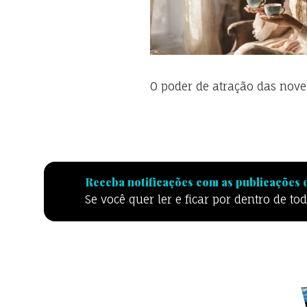
O poder de atração das nove
Receba notificações com as publicações d
Se você quer ler e ficar por dentro de t