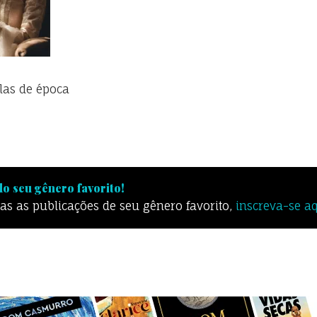
las de época
o seu gênero favorito!
odas as publicações de seu gênero favorito,
inscreva-se a