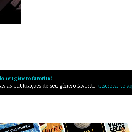
o seu gênero favorito!
odas as publicações de seu gênero favorito,
inscreva-se a