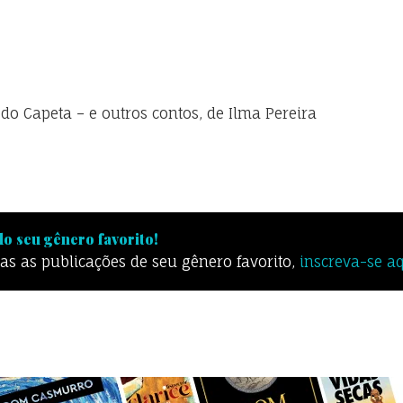
 do Capeta – e outros contos, de Ilma Pereira
o seu gênero favorito!
odas as publicações de seu gênero favorito,
inscreva-se a