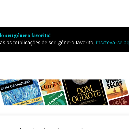
o seu gênero favorito!
odas as publicações de seu gênero favorito,
inscreva-se a