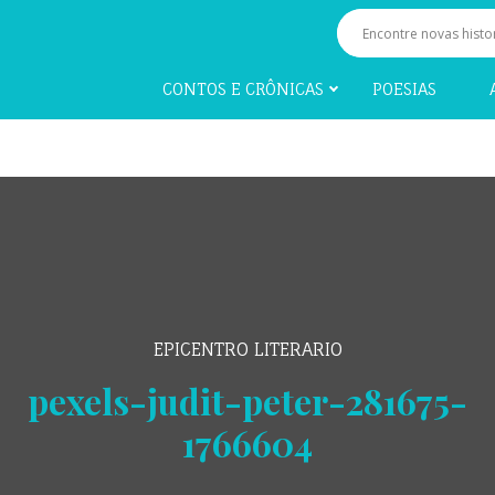
CONTOS E CRÔNICAS
POESIAS
EPICENTRO LITERARIO
pexels-judit-peter-281675-
1766604